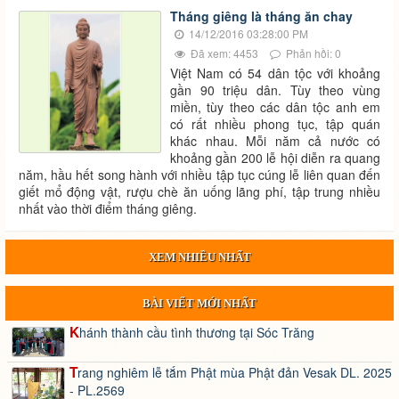
Tháng giêng là tháng ăn chay
14/12/2016 03:28:00 PM
Đã xem: 4453
Phản hồi: 0
Việt Nam có 54 dân tộc với khoảng
gần 90 triệu dân. Tùy theo vùng
miền, tùy theo các dân tộc anh em
có rất nhiều phong tục, tập quán
khác nhau. Mỗi năm cả nước có
khoảng gần 200 lễ hội diễn ra quang
năm, hầu hết song hành với nhiều tập tục cúng lễ liên quan đến
giết mổ động vật, rượu chè ăn uống lãng phí, tập trung nhiều
nhất vào thời điểm tháng giêng.
XEM NHIỀU NHẤT
BÀI VIẾT MỚI NHẤT
Khánh thành cầu tình thương tại Sóc Trăng
Trang nghiêm lễ tắm Phật mùa Phật đản Vesak DL. 2025
- PL.2569