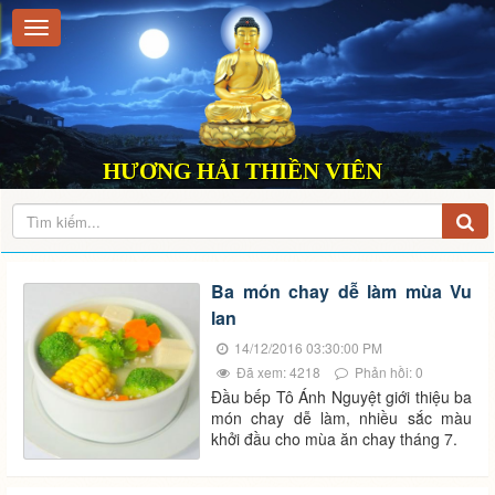
HƯƠNG HẢI THIỀN VIÊN
Ba món chay dễ làm mùa Vu
lan
14/12/2016 03:30:00 PM
Đã xem: 4218
Phản hồi: 0
Đầu bếp Tô Ánh Nguyệt giới thiệu ba
món chay dễ làm, nhiều sắc màu
khởi đầu cho mùa ăn chay tháng 7.