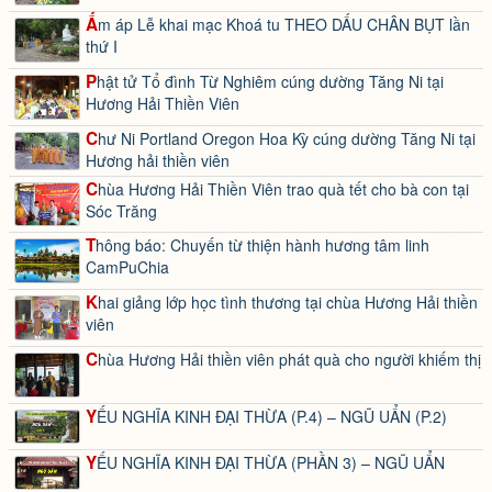
Ấm áp Lễ khai mạc Khoá tu THEO DẤU CHÂN BỤT lần
thứ I
Phật tử Tổ đình Từ Nghiêm cúng dường Tăng Ni tại
Hương Hải Thiền Viên
Chư Ni Portland Oregon Hoa Kỳ cúng dường Tăng Ni tại
Hương hải thiền viên
Chùa Hương Hải Thiền Viên trao quà tết cho bà con tại
Sóc Trăng
Thông báo: Chuyến từ thiện hành hương tâm linh
CamPuChia
Khai giảng lớp học tình thương tại chùa Hương Hải thiền
viên
Chùa Hương Hải thiền viên phát quà cho người khiếm thị
YẾU NGHĨA KINH ĐẠI THỪA (P.4) – NGŨ UẨN (P.2)
YẾU NGHĨA KINH ĐẠI THỪA (PHẦN 3) – NGŨ UẨN