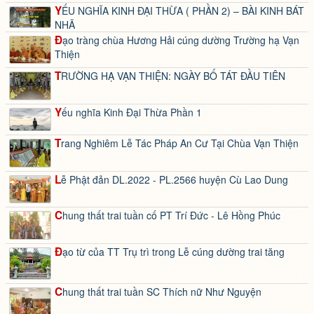
YẾU NGHĨA KINH ĐẠI THỪA ( PHẦN 2) – BÀI KINH BÁT
NHÃ
Đạo tràng chùa Hương Hải cúng dường Trường hạ Vạn
Thiện
TRƯỜNG HẠ VẠN THIỆN: NGÀY BỐ TÁT ĐẦU TIÊN
Yếu nghĩa Kinh Đại Thừa Phần 1
Trang Nghiêm Lễ Tác Pháp An Cư Tại Chùa Vạn Thiện
Lễ Phật đản DL.2022 - PL.2566 huyện Cù Lao Dung
Chung thất trai tuần cố PT Trí Đức - Lê Hồng Phúc
Đạo từ của TT Trụ trì trong Lễ cúng dường trai tăng
Chung thất trai tuần SC Thích nữ Như Nguyện