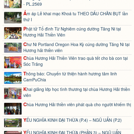
- PL.2569
Ấm áp Lễ khai mạc Khoá tu THEO DẤU CHÂN BỤT lần
thứ I
Phật tử Tổ đình Từ Nghiêm cúng dường Tăng Ni tại
Hương Hải Thiền Viên
Chư Ni Portland Oregon Hoa Kỳ cúng dường Tăng Ni tại
Hương hải thiền viên
Chùa Hương Hải Thiền Viên trao quà tết cho bà con tại
Sóc Trăng
Thông báo: Chuyến từ thiện hành hương tâm linh
CamPuChia
Khai giảng lớp học tình thương tại chùa Hương Hải thiền
viên
Chùa Hương Hải thiền viên phát quà cho người khiếm thị
YẾU NGHĨA KINH ĐẠI THỪA (P.4) – NGŨ UẨN (P.2)
YẾU NGHĨA KINH ĐẠI THỪA (PHẦN 3) – NGŨ UẨN