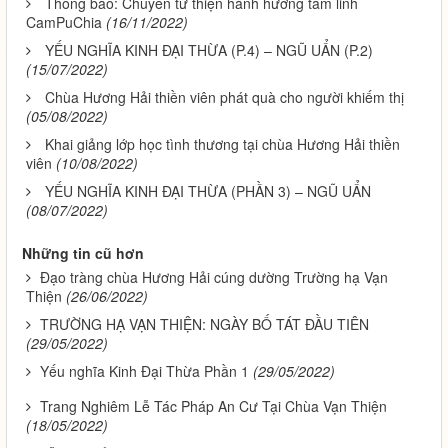
Thông báo: Chuyến từ thiện hành hương tâm linh
CamPuChia
(16/11/2022)
YẾU NGHĨA KINH ĐẠI THỪA (P.4) – NGŨ UẨN (P.2)
(15/07/2022)
Chùa Hương Hải thiền viên phát quà cho người khiếm thị
(05/08/2022)
Khai giảng lớp học tình thương tại chùa Hương Hải thiền
viên
(10/08/2022)
YẾU NGHĨA KINH ĐẠI THỪA (PHẦN 3) – NGŨ UẨN
(08/07/2022)
Những tin cũ hơn
Đạo tràng chùa Hương Hải cúng dường Trường hạ Vạn
Thiện
(26/06/2022)
TRƯỜNG HẠ VẠN THIỆN: NGÀY BỐ TÁT ĐẦU TIÊN
(29/05/2022)
Yếu nghĩa Kinh Đại Thừa Phần 1
(29/05/2022)
Trang Nghiêm Lễ Tác Pháp An Cư Tại Chùa Vạn Thiện
(18/05/2022)