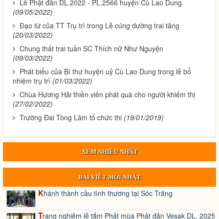
Lễ Phật đản DL.2022 - PL.2566 huyện Cù Lao Dung
(09/05/2022)
Đạo từ của TT Trụ trì trong Lễ cúng dường trai tăng
(20/03/2022)
Chung thất trai tuần SC Thích nữ Như Nguyện
(09/03/2022)
Phát biểu của Bí thư huyện uỷ Cù Lao Dung trong lễ bổ
nhiệm trụ trì
(01/03/2022)
Chùa Hương Hải thiền viên phát quà cho người khiếm thị
(27/02/2022)
Trường Đai Tòng Lâm tổ chức thi
(19/01/2019)
XEM NHIỀU NHẤT
BÀI VIẾT MỚI NHẤT
Khánh thành cầu tình thương tại Sóc Trăng
Trang nghiêm lễ tắm Phật mùa Phật đản Vesak DL. 2025